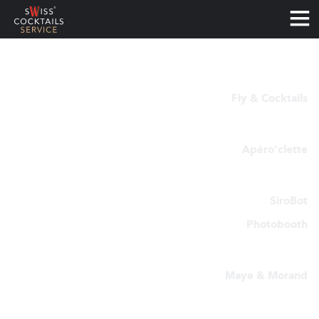
OFFRE PACKAGÉE - TEAM BUILDING
RETOUR
Services
REALFLY
TRAITEUR COCKTAILS
Fly & Cocktails
COURS DE COCKTAILS
EDDY BAILLIFARD
Apéro'clette
VISITES, HISTOIRE ET DÉGUSTATION
WORKSHOP 4.0
GRANDS ÉVÉNEMENTS
SiroBot
Photobooth
COCKTAILS CHALLENGE
COURS DE COCKTAILS MAYE X MORAND
OFFRE PACKAGÉE - TEAM BUILDING
Maye & Morand
WHITEFRONTIER