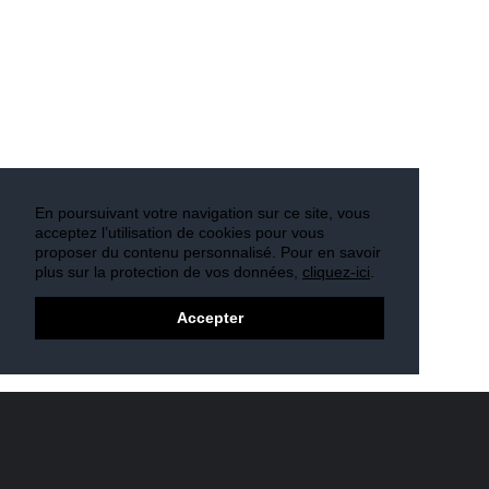
En poursuivant votre navigation sur ce site, vous
acceptez l’utilisation de cookies pour vous
proposer du contenu personnalisé. Pour en savoir
plus sur la protection de vos données,
cliquez-ici
.
Accepter