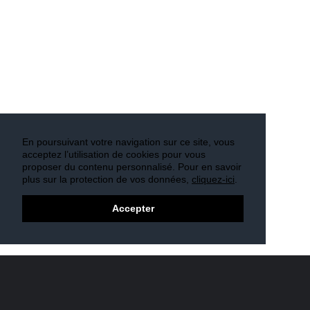
En poursuivant votre navigation sur ce site, vous
acceptez l’utilisation de cookies pour vous
proposer du contenu personnalisé. Pour en savoir
plus sur la protection de vos données,
cliquez-ici
.
Accepter