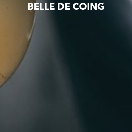
BELLE DE COING