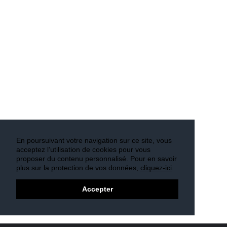
En poursuivant votre navigation sur ce site, vous
acceptez l’utilisation de cookies pour vous
proposer du contenu personnalisé. Pour en savoir
plus sur la protection de vos données,
cliquez-ici
.
Accepter