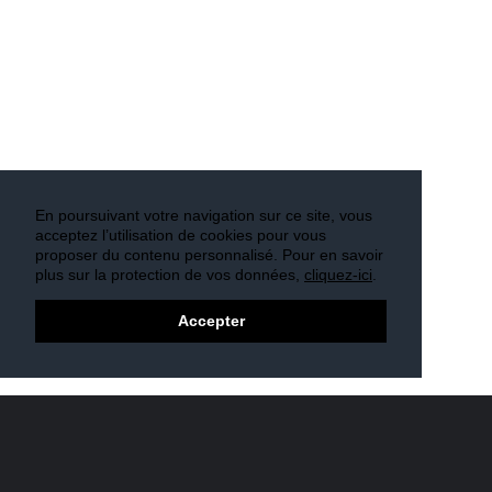
En poursuivant votre navigation sur ce site, vous
acceptez l’utilisation de cookies pour vous
proposer du contenu personnalisé. Pour en savoir
plus sur la protection de vos données,
cliquez-ici
.
Accepter