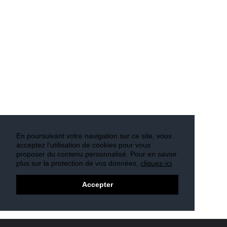
En poursuivant votre navigation sur ce site, vous
acceptez l’utilisation de cookies pour vous
proposer du contenu personnalisé. Pour en savoir
plus sur la protection de vos données,
cliquez-ici
.
Accepter