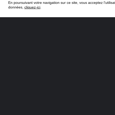
En poursuivant votre navigation sur ce site, vous acceptez l’utili
données,
cliquez-ici
.
1 Personne(s)
DIFFICULTÉ
COÛT
INGRÉDIENTS
4 cl
d'Eau-de-vie d'Abricot Morand
3 cl
de Sirop de Mandarine Morand
Eau gazeuse
1 demi
citron vert
1 demie
mandarine