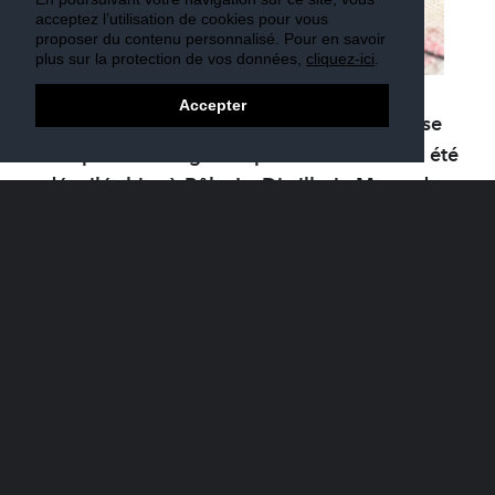
acceptez l’utilisation de cookies pour vous
proposer du contenu personnalisé. Pour en savoir
plus sur la protection de vos données,
cliquez-ici
.
Accepter
Les résultats du prestigieux concours suisse
de spiritueux organisé par DistiSuisse ont été
dévoilés hier à Bâle. La Distillerie Morand
s’est distinguée de manière remarquable
dans la catégorie des liqueurs, en remportant
le plus grand nombre de médailles d’or.
Parmi les produits primés, la Liqueur de café
(élaborée en collaboration avec La Semeuse),
la Liqueur de menthe verte et l’Abricot SUR
FRUIT — ingrédient phare du Spritz Valaisan —
ont tous obtenu des notes supérieures à 90
sur 100. L’eau-de-vie de Framboise a