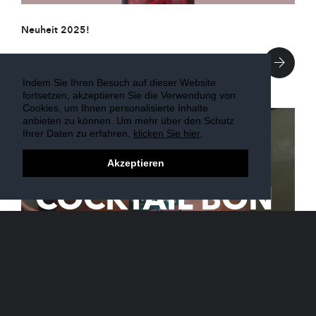
Neuheit 2025!
Indem Sie Ihren Besuch auf dieser Website
fortsetzen, akzeptieren Sie die Verwendung von
Cookies, um Ihnen personalisierte Inhalte
anbieten zu können. Um mehr über den Schutz
Ihrer Daten zu erfahren,
klicken Sie hier
.
Akzeptieren
25 SEP 2025
COCKTAIL BON
PÈRE WILLIAM
Er ist zurück!