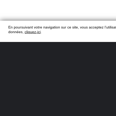
En poursuivant votre navigation sur ce site, vous acceptez l’utili
données,
cliquez-ici
.
1 Personne(s)
DIFFICULTÉ
COÛT
INGRÉDIENTS
4 cl
de Liqueur de Gentiane Bitter M