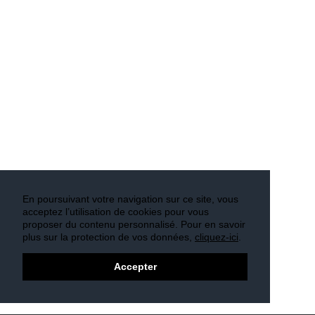
En poursuivant votre navigation sur ce site, vous
acceptez l’utilisation de cookies pour vous
proposer du contenu personnalisé. Pour en savoir
plus sur la protection de vos données,
cliquez-ici
.
Accepter