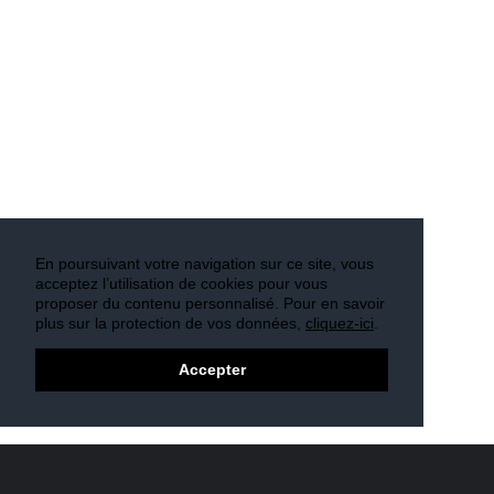
En poursuivant votre navigation sur ce site, vous
acceptez l’utilisation de cookies pour vous
proposer du contenu personnalisé. Pour en savoir
plus sur la protection de vos données,
cliquez-ici
.
Accepter